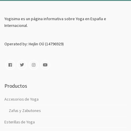
o
E
Yogisima es un página informativa sobre Yoga en España e
l
Internacional.
e
c
t
Operated by: Hejlin OÜ (14796929)
r
o
n
i
c
o
Productos
Accesorios de Yoga
Zafus y Zabutones
Esterillas de Yoga