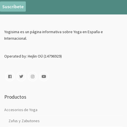
r
e
o
E
Yogisima es un página informativa sobre Yoga en España e
l
Internacional.
e
c
t
Operated by: Hejlin OÜ (14796929)
r
o
n
i
c
o
Productos
Accesorios de Yoga
Zafus y Zabutones