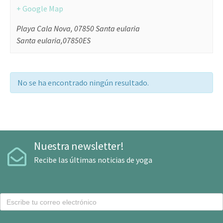
+ Google Map
Playa Cala Nova, 07850 Santa eularia
Santa eularia
,
07850
ES
No se ha encontrado ningún resultado.
Nuestra newsletter!
Recibe las últimas noticias de yoga
C
o
r