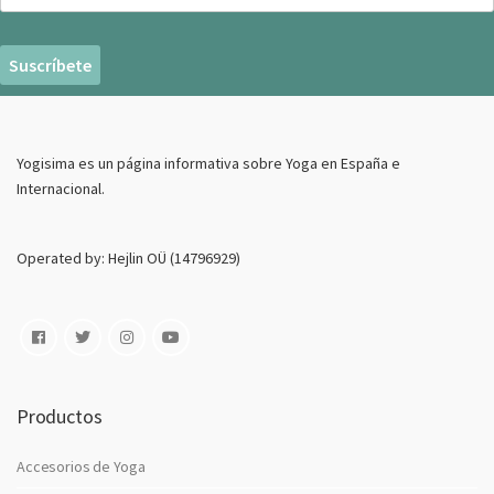
o
r
r
e
o
E
Yogisima es un página informativa sobre Yoga en España e
l
Internacional.
e
c
t
Operated by: Hejlin OÜ (14796929)
r
o
n
i
c
o
Productos
Accesorios de Yoga