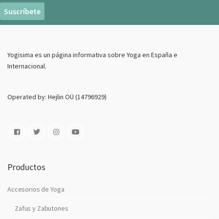
r
e
o
E
Yogisima es un página informativa sobre Yoga en España e
l
Internacional.
e
c
t
Operated by: Hejlin OÜ (14796929)
r
o
n
i
c
o
Productos
Accesorios de Yoga
Zafus y Zabutones