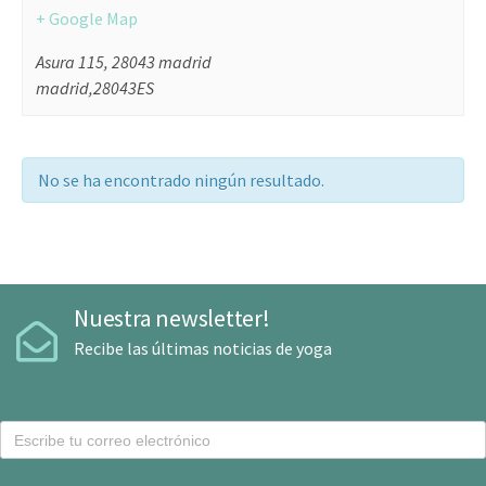
+ Google Map
Asura 115, 28043 madrid
madrid
,
28043
ES
No se ha encontrado ningún resultado.
Nuestra newsletter!
Recibe las últimas noticias de yoga
C
o
r