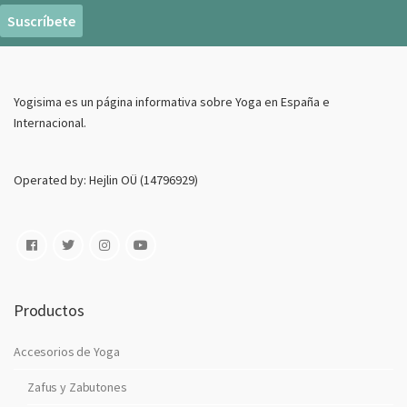
r
e
o
E
Yogisima es un página informativa sobre Yoga en España e
l
Internacional.
e
c
t
Operated by: Hejlin OÜ (14796929)
r
o
n
i
c
o
Productos
Accesorios de Yoga
Zafus y Zabutones