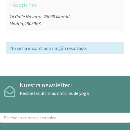
+ Google Map
16 Calle Navarra, 28039 Madrid
Madrid
,
28039
ES
No se ha encontrado ningún resultado.
Nuestra newsletter!
Recibe las últimas noticias de yoga
C
o
r