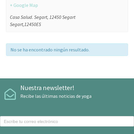
+ Google Map
Casa Salud. Segart, 12450 Segart
Segart
,
12450
ES
No se ha encontrado ningún resultado.
Nuestra newsletter!
Recibe las últimas noticias de yoga
C
o
r