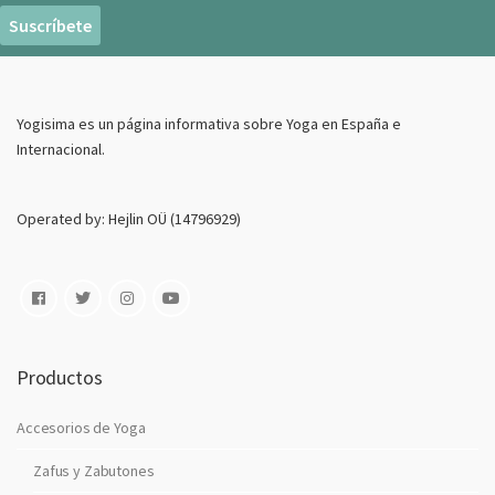
r
e
o
E
Yogisima es un página informativa sobre Yoga en España e
l
Internacional.
e
c
t
Operated by: Hejlin OÜ (14796929)
r
o
n
i
c
o
Productos
Accesorios de Yoga
Zafus y Zabutones