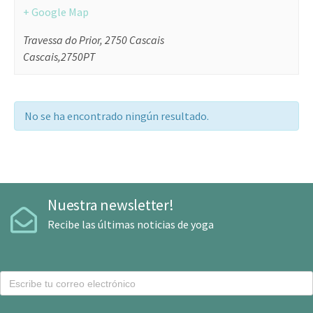
+ Google Map
Travessa do Prior, 2750 Cascais
Cascais
,
2750
PT
No se ha encontrado ningún resultado.
Nuestra newsletter!
Recibe las últimas noticias de yoga
C
o
r