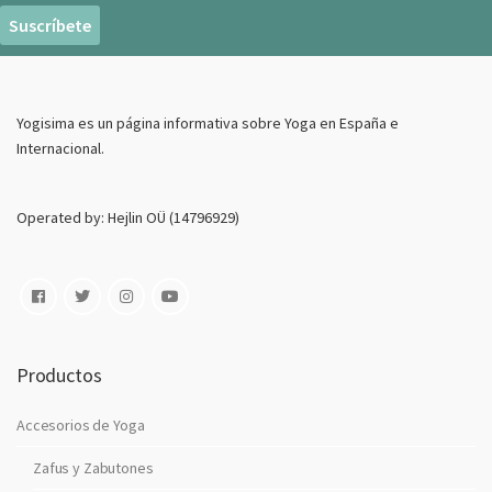
r
e
o
E
Yogisima es un página informativa sobre Yoga en España e
l
Internacional.
e
c
t
Operated by: Hejlin OÜ (14796929)
r
o
n
i
c
o
Productos
Accesorios de Yoga
Zafus y Zabutones