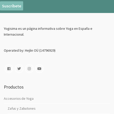
r
e
o
E
Yogisima es un página informativa sobre Yoga en España e
l
Internacional.
e
c
t
Operated by: Hejlin OÜ (14796929)
r
o
n
i
c
o
Productos
Accesorios de Yoga
Zafus y Zabutones