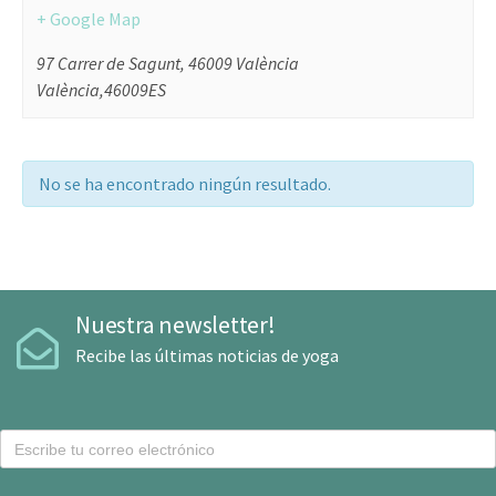
+ Google Map
97 Carrer de Sagunt, 46009 València
València
,
46009
ES
No se ha encontrado ningún resultado.
Nuestra newsletter!
Recibe las últimas noticias de yoga
C
o
r