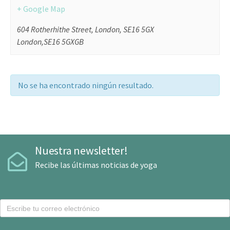
+ Google Map
604 Rotherhithe Street, London, SE16 5GX
London
,
SE16 5GX
GB
No se ha encontrado ningún resultado.
Nuestra newsletter!
Recibe las últimas noticias de yoga
C
o
r