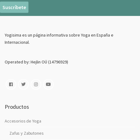
r
e
o
E
Yogisima es un página informativa sobre Yoga en España e
l
Internacional.
e
c
t
Operated by: Hejlin OÜ (14796929)
r
o
n
i
c
o
Productos
Accesorios de Yoga
Zafus y Zabutones