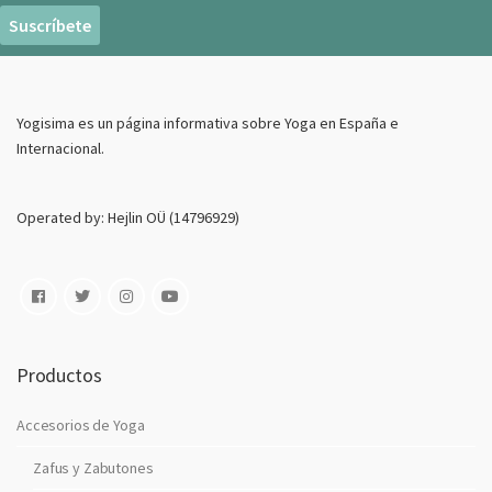
r
e
o
E
Yogisima es un página informativa sobre Yoga en España e
l
Internacional.
e
c
t
Operated by: Hejlin OÜ (14796929)
r
o
n
i
c
o
Productos
Accesorios de Yoga
Zafus y Zabutones