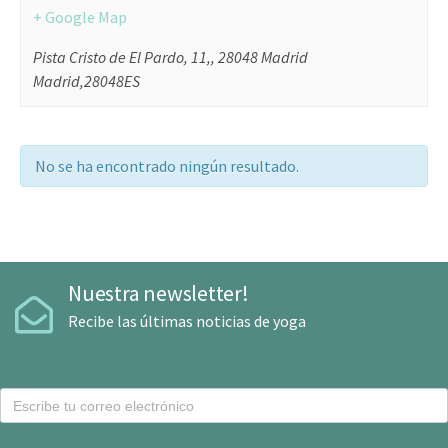
+ Google Map
Pista Cristo de El Pardo, 11,, 28048 Madrid
Madrid
,
28048
ES
No se ha encontrado ningún resultado.
Nuestra newsletter!
Recibe las últimas noticias de yoga
C
o
r