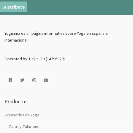
r
e
o
E
Yogisima es un página informativa sobre Yoga en España e
l
Internacional.
e
c
t
Operated by: Hejlin OÜ (14796929)
r
o
n
i
c
o
Productos
Accesorios de Yoga
Zafus y Zabutones