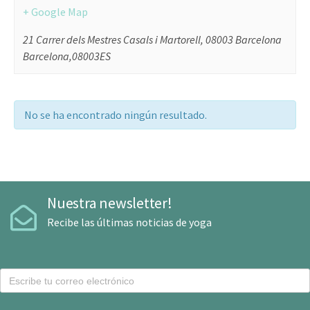
+ Google Map
21 Carrer dels Mestres Casals i Martorell, 08003 Barcelona
Barcelona
,
08003
ES
No se ha encontrado ningún resultado.
Nuestra newsletter!
Recibe las últimas noticias de yoga
C
o
r