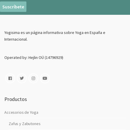
r
e
o
E
Yogisima es un página informativa sobre Yoga en España e
l
Internacional.
e
c
t
Operated by: Hejlin OÜ (14796929)
r
o
n
i
c
o
Productos
Accesorios de Yoga
Zafus y Zabutones