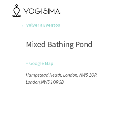
← Volver a Eventos
Mixed Bathing Pond
+ Google Map
Hampstead Heath, London, NW5 1QR
London
,
NW5 1QR
GB