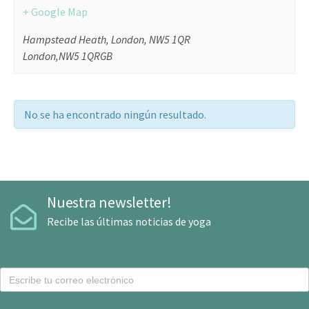
+ Google Map
Hampstead Heath, London, NW5 1QR
London
,
NW5 1QR
GB
No se ha encontrado ningún resultado.
Nuestra newsletter!
Recibe las últimas noticias de yoga
C
o
r