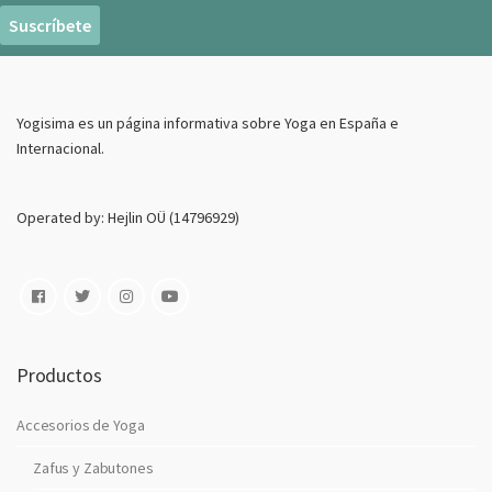
r
e
o
E
Yogisima es un página informativa sobre Yoga en España e
l
Internacional.
e
c
t
Operated by: Hejlin OÜ (14796929)
r
o
n
i
c
o
Productos
Accesorios de Yoga
Zafus y Zabutones