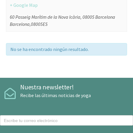
+ Google Map
60 Passeig Marítim de la Nova Icària, 08005 Barcelona
Barcelona
,
08005
ES
No se ha encontrado ningún resultado.
Nuestra newsletter!
Recibe las últimas noticias de yoga
C
o
r