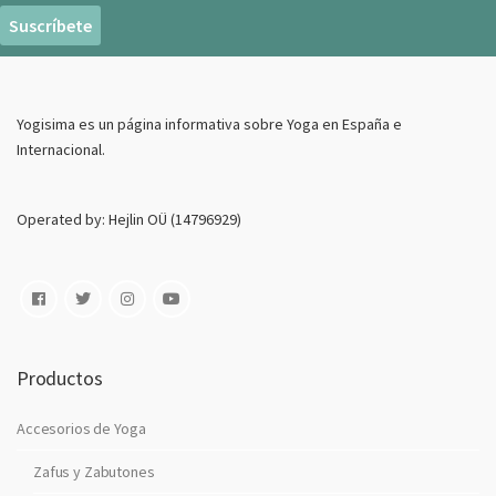
r
e
o
E
Yogisima es un página informativa sobre Yoga en España e
l
Internacional.
e
c
t
Operated by: Hejlin OÜ (14796929)
r
o
n
i
c
o
Productos
Accesorios de Yoga
Zafus y Zabutones