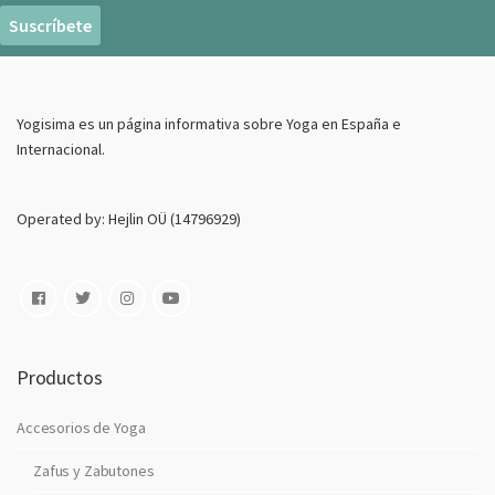
r
e
o
E
Yogisima es un página informativa sobre Yoga en España e
l
Internacional.
e
c
t
Operated by: Hejlin OÜ (14796929)
r
o
n
i
c
o
Productos
Accesorios de Yoga
Zafus y Zabutones