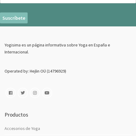
o
r
r
e
o
E
Yogisima es un página informativa sobre Yoga en España e
l
Internacional.
e
c
t
Operated by: Hejlin OÜ (14796929)
r
o
n
i
c
o
Productos
Accesorios de Yoga