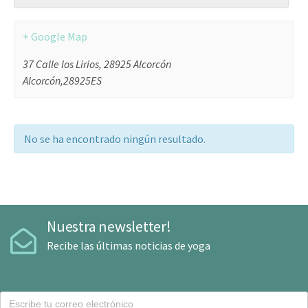
+ Google Map
37 Calle los Lirios, 28925 Alcorcón
Alcorcón
,
28925
ES
No se ha encontrado ningún resultado.
Nuestra newsletter!
Recibe las últimas noticias de yoga
C