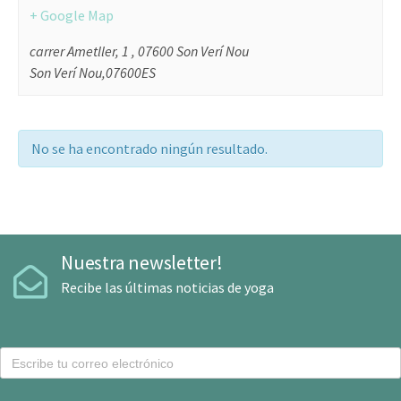
+ Google Map
carrer Ametller, 1 , 07600 Son Verí Nou
Son Verí Nou
,
07600
ES
No se ha encontrado ningún resultado.
Nuestra newsletter!
Recibe las últimas noticias de yoga
C
o
r