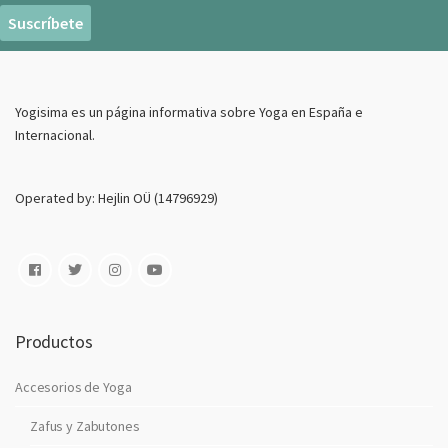
r
e
o
E
Yogisima es un página informativa sobre Yoga en España e
l
Internacional.
e
c
t
Operated by: Hejlin OÜ (14796929)
r
o
n
i
c
o
Productos
Accesorios de Yoga
Zafus y Zabutones