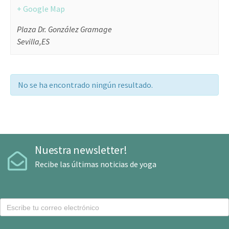
+ Google Map
Plaza Dr. González Gramage
Sevilla
,
ES
No se ha encontrado ningún resultado.
Nuestra newsletter!
Recibe las últimas noticias de yoga
C
o
r