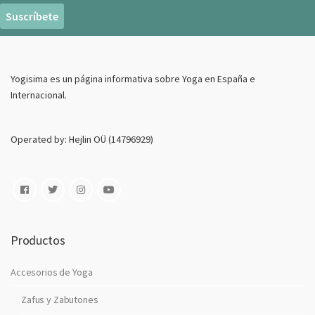
r
e
o
E
Yogisima es un página informativa sobre Yoga en España e
l
Internacional.
e
c
t
Operated by: Hejlin OÜ (14796929)
r
o
n
i
c
o
Productos
Accesorios de Yoga
Zafus y Zabutones