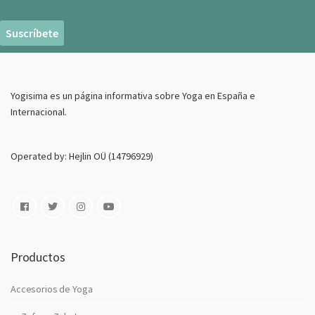
r
r
e
o
E
Yogisima es un página informativa sobre Yoga en España e
l
Internacional.
e
c
t
Operated by: Hejlin OÜ (14796929)
r
o
n
i
c
o
Productos
Accesorios de Yoga