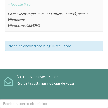
+ Google Map
Carrer Tecnologia, núm. 17 Edificio Canadá, 08840
Viladecans
Viladecans
,
08840
ES
No se ha encontrado ningún resultado.
Nuestra newsletter!
Recibe las últimas noticias de yoga
C
o