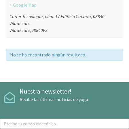
+ Google Map
Carrer Tecnologia, núm. 17 Edificio Canadá, 08840
Viladecans
Viladecans
,
08840
ES
No se ha encontrado ningún resultado.
Nuestra newsletter!
Recibe las últimas noticias de yoga
C
o