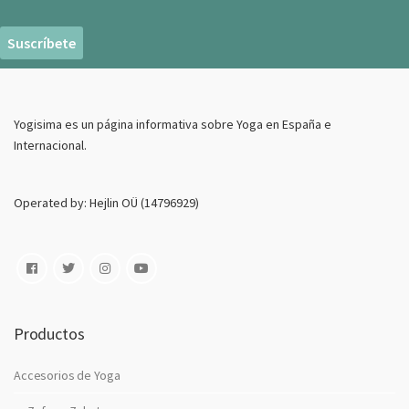
r
r
e
o
E
Yogisima es un página informativa sobre Yoga en España e
l
Internacional.
e
c
t
Operated by: Hejlin OÜ (14796929)
r
o
n
i
c
o
Productos
Accesorios de Yoga