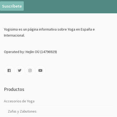
r
e
o
E
Yogisima es un página informativa sobre Yoga en España e
l
Internacional.
e
c
t
Operated by: Hejlin OÜ (14796929)
r
o
n
i
c
o
Productos
Accesorios de Yoga
Zafus y Zabutones