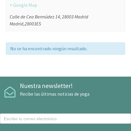
+ Google Map
Calle de Cea Bermúdez 14, 28003 Madrid
Madrid
,
28003
ES
No se ha encontrado ningún resultado.
Nuestra newsletter!
Recibe las últimas noticias de yoga
C
o
r