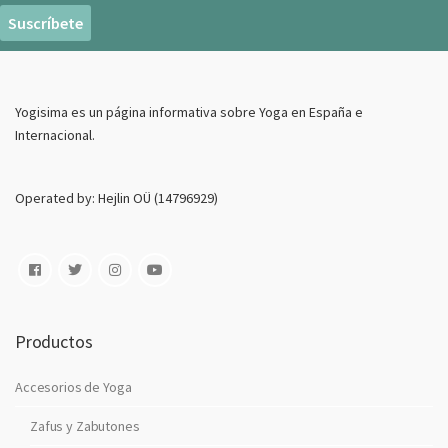
r
e
o
E
Yogisima es un página informativa sobre Yoga en España e
l
Internacional.
e
c
t
Operated by: Hejlin OÜ (14796929)
r
o
n
i
c
o
Productos
Accesorios de Yoga
Zafus y Zabutones