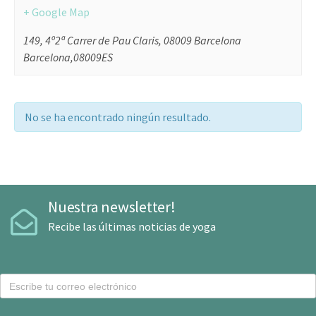
+ Google Map
149, 4º2ª Carrer de Pau Claris, 08009 Barcelona
Barcelona
,
08009
ES
No se ha encontrado ningún resultado.
Nuestra newsletter!
Recibe las últimas noticias de yoga
C
o
r