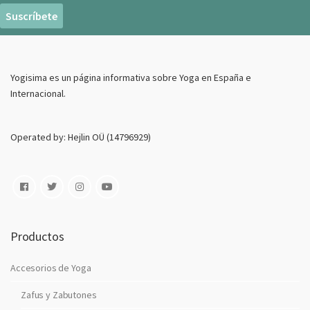
r
e
o
E
Yogisima es un página informativa sobre Yoga en España e
l
Internacional.
e
c
t
Operated by: Hejlin OÜ (14796929)
r
o
n
i
c
o
Productos
Accesorios de Yoga
Zafus y Zabutones