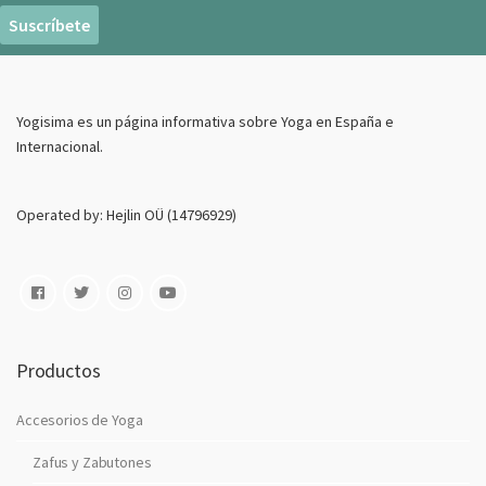
r
e
o
E
Yogisima es un página informativa sobre Yoga en España e
l
Internacional.
e
c
t
Operated by: Hejlin OÜ (14796929)
r
o
n
i
c
o
Productos
Accesorios de Yoga
Zafus y Zabutones