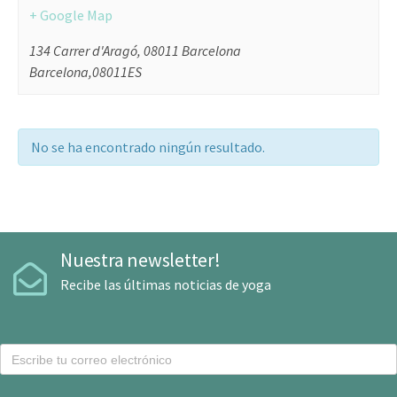
+ Google Map
134 Carrer d'Aragó, 08011 Barcelona
Barcelona
,
08011
ES
No se ha encontrado ningún resultado.
Nuestra newsletter!
Recibe las últimas noticias de yoga
C
o
r