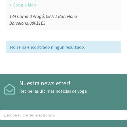
+ Google Map
134 Carrer d'Aragó, 08011 Barcelona
Barcelona
,
08011
ES
No se ha encontrado ningún resultado.
Nuestra newsletter!
Recibe las últimas noticias de yoga
C
o
r