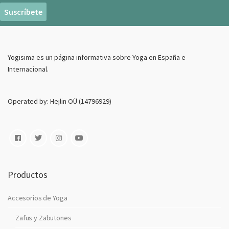
r
e
o
E
Yogisima es un página informativa sobre Yoga en España e
l
Internacional.
e
c
t
Operated by: Hejlin OÜ (14796929)
r
o
n
i
c
o
Productos
Accesorios de Yoga
Zafus y Zabutones