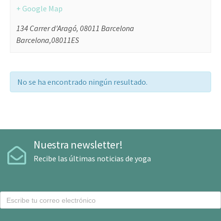
+ Google Map
134 Carrer d'Aragó, 08011 Barcelona
Barcelona
,
08011
ES
No se ha encontrado ningún resultado.
Nuestra newsletter!
Recibe las últimas noticias de yoga
C
o
r