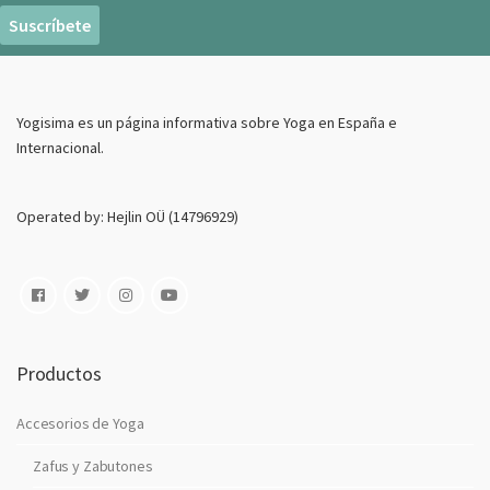
r
e
o
E
Yogisima es un página informativa sobre Yoga en España e
l
Internacional.
e
c
t
Operated by: Hejlin OÜ (14796929)
r
o
n
i
c
o
Productos
Accesorios de Yoga
Zafus y Zabutones