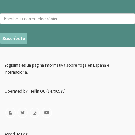
C
o
r
r
e
o
E
Yogisima es un página informativa sobre Yoga en España e
l
Internacional.
e
c
t
Operated by: Hejlin OÜ (14796929)
r
o
n
i
c
o
Productos