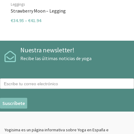
Leggings
Strawberry Moon – Legging
€
34.95
–
€
41.94
Nuestra newsletter!
Recibe las últimas noticias de yoga
C
o
r
r
e
o
E
Yogisima es un página informativa sobre Yoga en España e
l