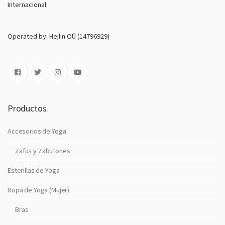
Internacional.
e
c
t
Operated by: Hejlin OÜ (14796929)
r
o
n
i
c
o
Productos
Accesorios de Yoga
Zafus y Zabutones
Esterillas de Yoga
Ropa de Yoga (Mujer)
Bras