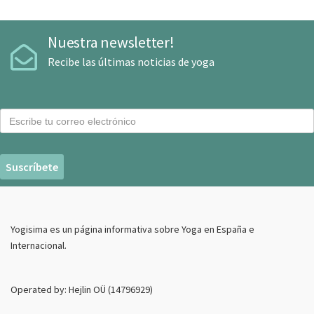
Nuestra newsletter!
Recibe las últimas noticias de yoga
C
o
r
r
e
o
E
Yogisima es un página informativa sobre Yoga en España e
l
Internacional.
e
c
t
Operated by: Hejlin OÜ (14796929)
r