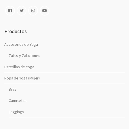
o
n
i
c
o
Productos
Accesorios de Yoga
Zafus y Zabutones
Esterillas de Yoga
Ropa de Yoga (Mujer)
Bras
Camisetas
Leggings