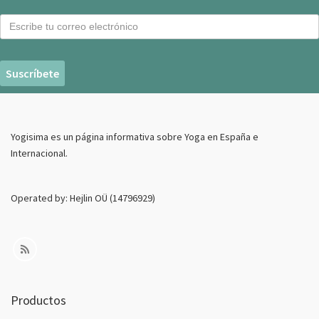
C
o
r
r
e
o
E
Yogisima es un página informativa sobre Yoga en España e
l
Internacional.
e
c
t
Operated by: Hejlin OÜ (14796929)
r
o
n
i
c
o
Productos