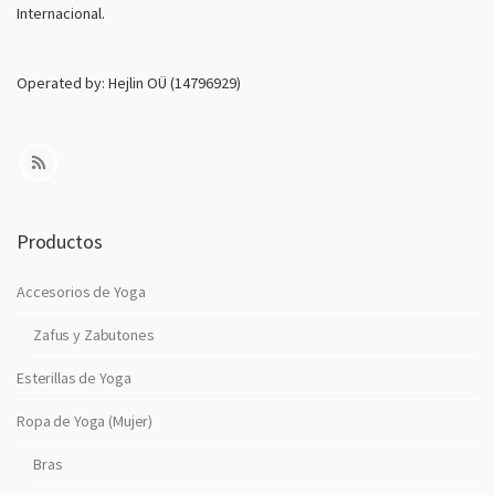
Internacional.
e
c
t
Operated by: Hejlin OÜ (14796929)
r
o
n
i
c
o
Productos
Accesorios de Yoga
Zafus y Zabutones
Esterillas de Yoga
Ropa de Yoga (Mujer)
Bras