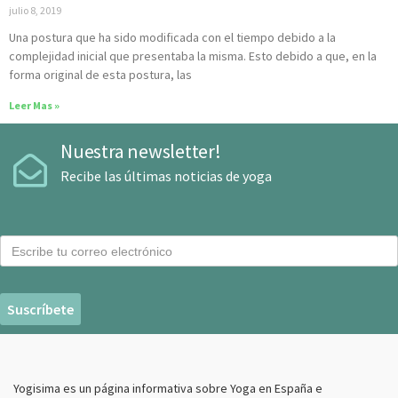
julio 8, 2019
Una postura que ha sido modificada con el tiempo debido a la
complejidad inicial que presentaba la misma. Esto debido a que, en la
forma original de esta postura, las
Leer Mas »
Nuestra newsletter!
Recibe las últimas noticias de yoga
C
o
r
r
e
o
E
Yogisima es un página informativa sobre Yoga en España e
l