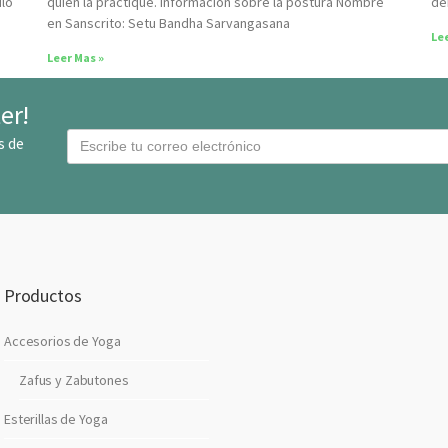
ulo
quien la practique. Información sobre la postura Nombre
de
en Sanscrito: Setu Bandha Sarvangasana
Lee
Leer Mas »
er!
C
s de
o
r
r
e
o
E
Productos
l
e
Accesorios de Yoga
c
t
Zafus y Zabutones
r
Esterillas de Yoga
o