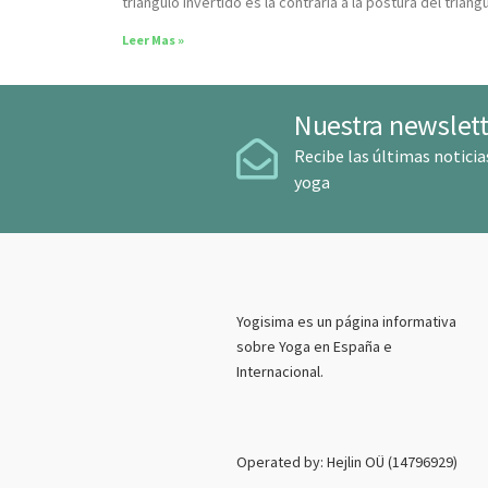
triángulo invertido es la contraria a la postura del triáng
Leer Mas »
Nuestra newslett
Recibe las últimas noticia
yoga
Yogisima es un página informativa
sobre Yoga en España e
Internacional.
Operated by: Hejlin OÜ (14796929)