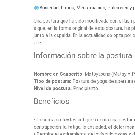
Ansiedad
,
Fatiga
,
Menstruacion
,
Pulmones y p
Una postura que ha sido modificada con el tiemp
a que, en la forma original de esta postura, las 
junto a la espalda. En la actualidad se opta por 
pez.
Información sobre la postura
Nombre en Sanscrito:
Matsyasana (Matsy = P
Tipo de postura:
Postura de yoga de apertura d
Nivel de postura:
Principiante.
Beneficios
• Descrita en textos antiguos como una postura
constipación, la fatiga, la ansiedad, el dolor me
• Permite el estiramiento del músculo psoas y d