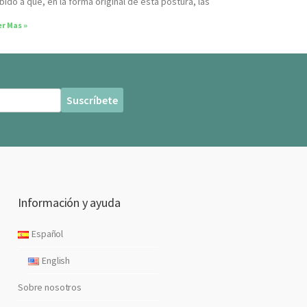
bido a que, en la forma original de esta postura, las
r Mas »
Información y ayuda
Español
English
Sobre nosotros