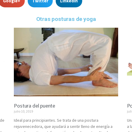
Google+
Twitter
LinkedIn
Otras posturas de yoga
Postura del puente
Po
julio 10, 2019
jul
ede
Ideal para principiantes. Se trata de una postura
Un
rejuvenecedora, que ayudará a sentir lleno de energía a
a 