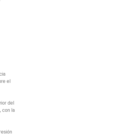
cia
re el
ior del
 con la
resión