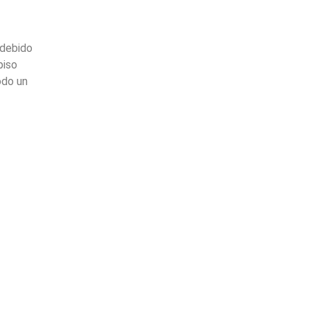
 debido
piso
odo un
.