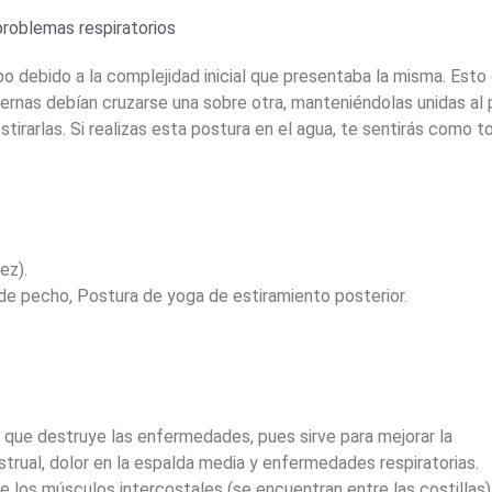
roblemas respiratorios
o debido a la complejidad inicial que presentaba la misma. Esto
piernas debían cruzarse una sobre otra, manteniéndolas unidas al 
estirarlas. Si realizas esta postura en el agua, te sentirás como t
ez).
e pecho, Postura de yoga de estiramiento posterior.
 que destruye las enfermedades, pues sirve para mejorar la
nstrual, dolor en la espalda media y enfermedades respiratorias.
e los músculos intercostales (se encuentran entre las costillas)