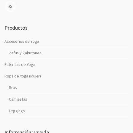
n
i
c
o
Productos
Accesorios de Yoga
Zafus y Zabutones
Esterillas de Yoga
Ropa de Yoga (Mujer)
Bras
Camisetas
Leggings
Información y ayuda