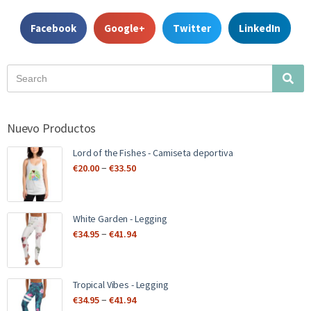
Facebook
Google+
Twitter
LinkedIn
Nuevo Productos
Lord of the Fishes - Camiseta deportiva
–
€
20.00
€
33.50
White Garden - Legging
–
€
34.95
€
41.94
Tropical Vibes - Legging
–
€
34.95
€
41.94