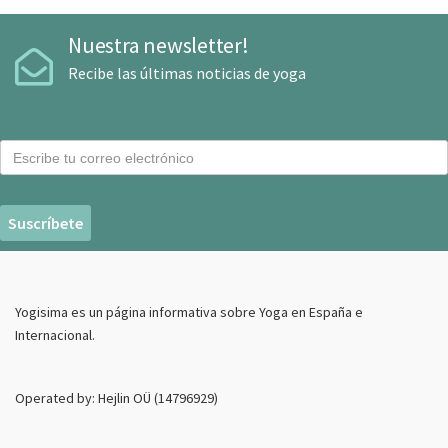
Nuestra newsletter!
Recibe las últimas noticias de yoga
C
o
r
r
e
o
E
Yogisima es un página informativa sobre Yoga en España e
l
Internacional.
e
c
t
Operated by: Hejlin OÜ (14796929)
r
o