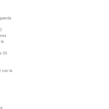
quierda
40
eres
 la
de 30
r con la
es