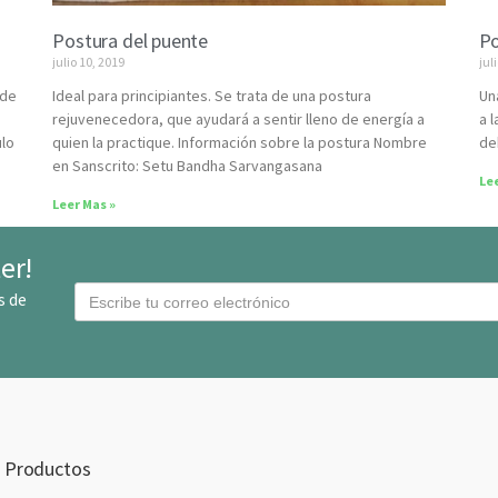
Postura del puente
Po
julio 10, 2019
jul
ede
Ideal para principiantes. Se trata de una postura
Un
rejuvenecedora, que ayudará a sentir lleno de energía a
a 
ulo
quien la practique. Información sobre la postura Nombre
de
en Sanscrito: Setu Bandha Sarvangasana
Lee
Leer Mas »
er!
C
s de
o
r
r
e
o
E
Productos
l