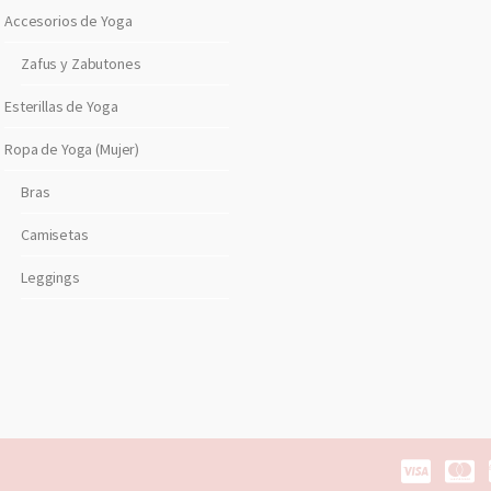
e
Accesorios de Yoga
c
t
Zafus y Zabutones
r
Esterillas de Yoga
o
n
Ropa de Yoga (Mujer)
i
Bras
c
o
Camisetas
Leggings