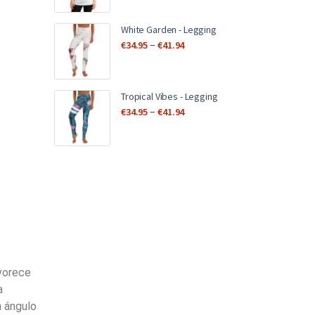
White Garden - Legging
–
€
34.95
€
41.94
Tropical Vibes - Legging
–
€
34.95
€
41.94
avorece
a
n ángulo