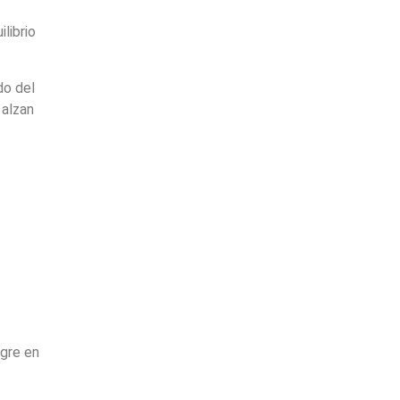
librio
do del
 alzan
ngre en