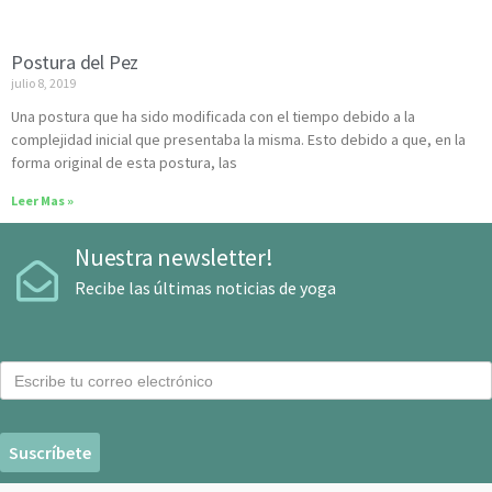
Postura del Pez
julio 8, 2019
Una postura que ha sido modificada con el tiempo debido a la
complejidad inicial que presentaba la misma. Esto debido a que, en la
forma original de esta postura, las
Leer Mas »
Nuestra newsletter!
Recibe las últimas noticias de yoga
C
o
r
r
e