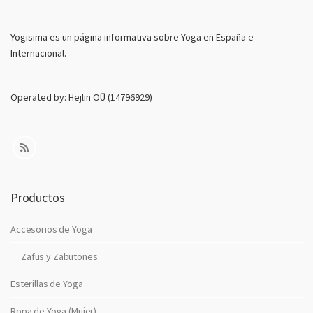
o
E
Yogisima es un página informativa sobre Yoga en España e
l
Internacional.
e
c
t
Operated by: Hejlin OÜ (14796929)
r
o
n
i
c
o
Productos
Accesorios de Yoga
Zafus y Zabutones
Esterillas de Yoga
Ropa de Yoga (Mujer)