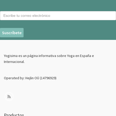
C
o
r
r
e
o
E
Yogisima es un página informativa sobre Yoga en España e
l
Internacional.
e
c
t
Operated by: Hejlin OÜ (14796929)
r
o
n
i
c
o
Productos